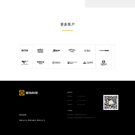
更多客户
联系方式
售前咨询
400-640-0088
设计咨询
400-640-0088
客服咨询
400-640-0088
公司地址
智见未来
西安市锦业一路西安软件园C座402
深圳市南山区粤海街道软件产业基地4栋A座501B号
屏幕化社会
屏幕化服务
屏幕化生活