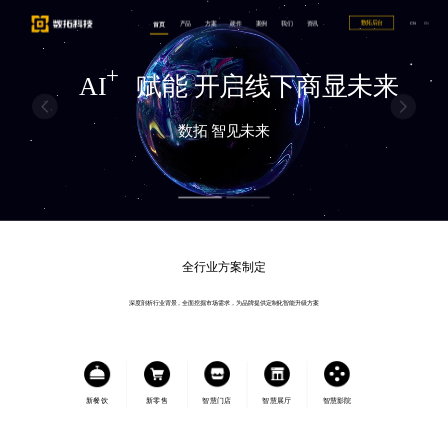
数拓后台
首页
产品
方案
硬件
案例
我们
资讯
CN
EN
+
AI
赋能 开启线下商显未来
数拓 智见未来
全行业方案制定
深度剖析行业背景，全面挖掘市场需求，为品牌提供定制化智能升级方案
新餐饮
新零售
智慧门店
智慧展厅
智慧影院