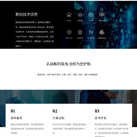
数拓技术优势
云平台
H5容器
AI引擎
商显大脑
数拓独创互联网化智屏OS，重构商业消费生
态，帮助品牌实现全渠道一体化运营。通过场景
化智屏APP，在全面升级消费体验的同时，让单
个客户可识别、可触达、可实时交互反馈。通过
APP Store
认证外设
互动感应
大数据统计
大数据分析消费行为、消费动机，让品牌深入理
解客户。
从战略到落地,全程为您护航
数拓科技，为客户提供“咨询、方案、技术、实施、内容、运营”全周期服务。
01
02
03
咨询服务
方案定制
技术开发
兼顾行业背景和品牌调性，我们将配备经验丰
策划不是天马行空的畅想。数拓要做的是融合
数拓智屏OS历经多年市场验证，更加成熟稳
富的售前咨询专家，提供更贴合需求的改造及
品牌业务现状，将你的愿景变成可落地的方
定。我们将基于此架构，针对品牌的个性化需
升级建议。
案。
求，实现功能的快速开发及落地，让品牌营销